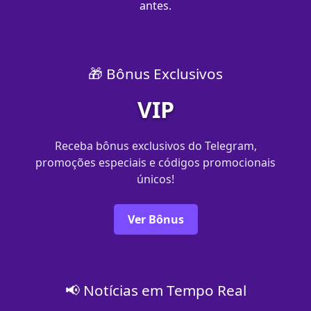
antes.
🎁 Bônus Exclusivos
VIP
Receba bônus exclusivos do Telegram,
promoções especiais e códigos promocionais
únicos!
Ver Bônus
📢 Notícias em Tempo Real