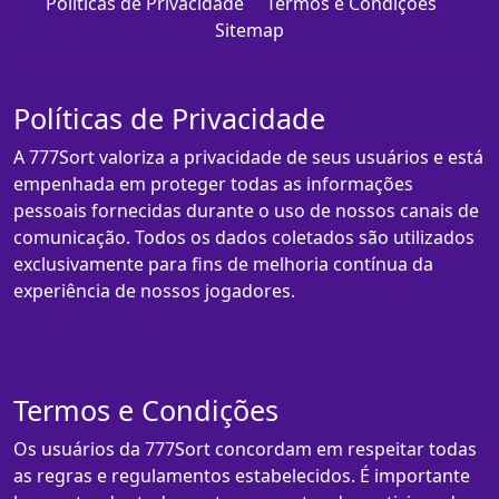
Políticas de Privacidade
Termos e Condições
Sitemap
Políticas de Privacidade
A 777Sort valoriza a privacidade de seus usuários e está
empenhada em proteger todas as informações
pessoais fornecidas durante o uso de nossos canais de
comunicação. Todos os dados coletados são utilizados
exclusivamente para fins de melhoria contínua da
experiência de nossos jogadores.
Termos e Condições
Os usuários da 777Sort concordam em respeitar todas
as regras e regulamentos estabelecidos. É importante