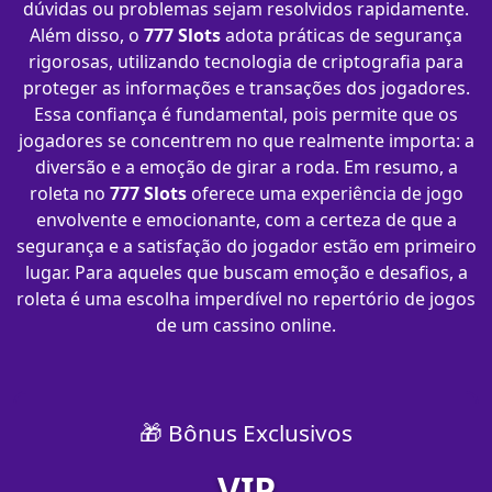
dúvidas ou problemas sejam resolvidos rapidamente.
Além disso, o
777 Slots
adota práticas de segurança
rigorosas, utilizando tecnologia de criptografia para
proteger as informações e transações dos jogadores.
Essa confiança é fundamental, pois permite que os
jogadores se concentrem no que realmente importa: a
diversão e a emoção de girar a roda. Em resumo, a
roleta no
777 Slots
oferece uma experiência de jogo
envolvente e emocionante, com a certeza de que a
segurança e a satisfação do jogador estão em primeiro
lugar. Para aqueles que buscam emoção e desafios, a
roleta é uma escolha imperdível no repertório de jogos
de um cassino online.
🎁 Bônus Exclusivos
VIP