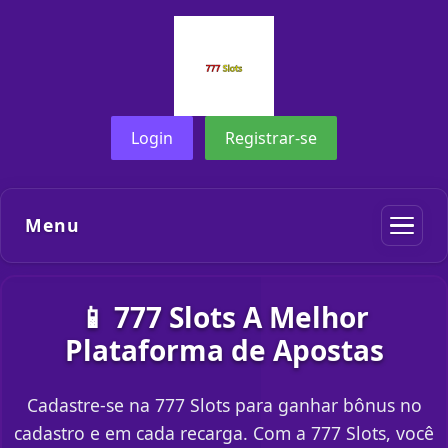
Login
Registrar-se
Menu
📱 777 Slots A Melhor
Plataforma de Apostas
Cadastre-se na 777 Slots para ganhar bônus no
cadastro e em cada recarga. Com a 777 Slots, você