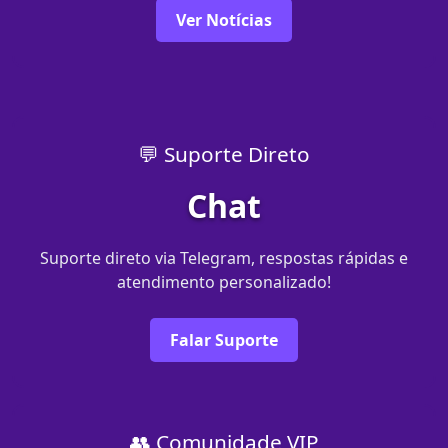
Ver Notícias
💬 Suporte Direto
Chat
Suporte direto via Telegram, respostas rápidas e
atendimento personalizado!
Falar Suporte
👥 Comunidade VIP