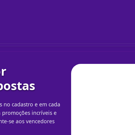
or
postas
s no cadastro e em cada
 promoções incríveis e
unte-se aos vencedores