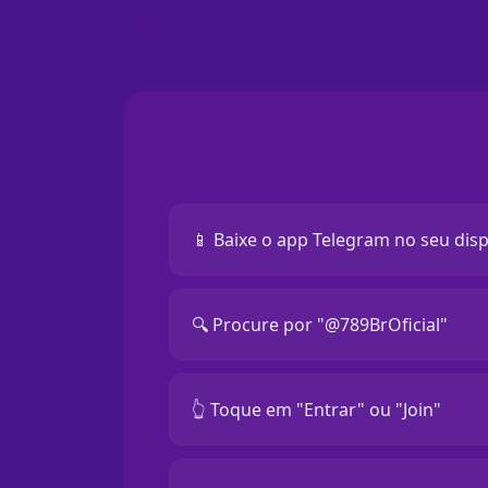
📱 Baixe o app Telegram no seu disp
🔍 Procure por "@789BrOficial"
👆 Toque em "Entrar" ou "Join"