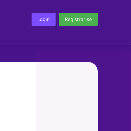
Login
Registrar-se