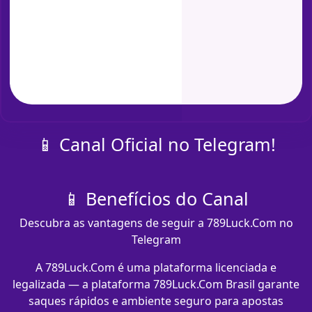
📱 Canal Oficial no Telegram!
📱 Benefícios do Canal
Descubra as vantagens de seguir a 789Luck.Com no
Telegram
A 789Luck.Com é uma plataforma licenciada e
legalizada — a plataforma 789Luck.Com Brasil garante
saques rápidos e ambiente seguro para apostas