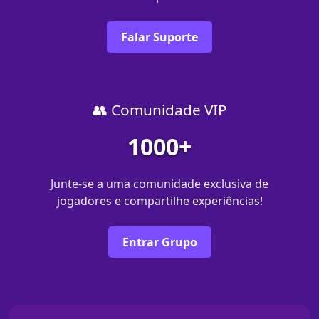
Falar Suporte
👥 Comunidade VIP
1000+
Junte-se a uma comunidade exclusiva de
jogadores e compartilhe experiências!
Entrar Grupo