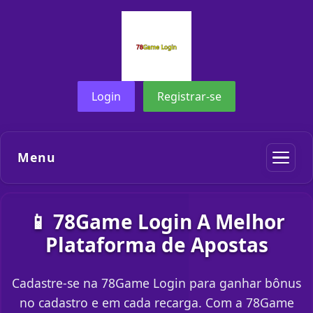
Login
Registrar-se
Menu
📱 78Game Login A Melhor
Plataforma de Apostas
Cadastre-se na 78Game Login para ganhar bônus
no cadastro e em cada recarga. Com a 78Game