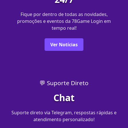
Fique por dentro de todas as novidades,
promoções e eventos da 78Game Login em
tempo real!
Ver Notícias
💬 Suporte Direto
Chat
Suporte direto via Telegram, respostas rápidas e
atendimento personalizado!