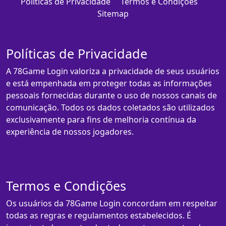
Políticas de Privacidade
Termos e Condições
Sitemap
Políticas de Privacidade
A 78Game Login valoriza a privacidade de seus usuários
e está empenhada em proteger todas as informações
pessoais fornecidas durante o uso de nossos canais de
comunicação. Todos os dados coletados são utilizados
exclusivamente para fins de melhoria contínua da
experiência de nossos jogadores.
Termos e Condições
Os usuários da 78Game Login concordam em respeitar
todas as regras e regulamentos estabelecidos. É