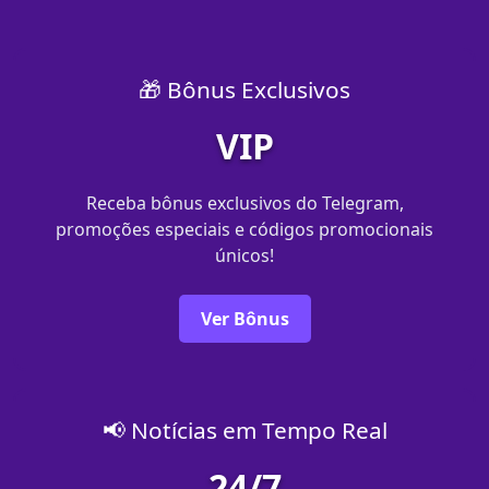
🎁 Bônus Exclusivos
VIP
Receba bônus exclusivos do Telegram,
promoções especiais e códigos promocionais
únicos!
Ver Bônus
📢 Notícias em Tempo Real
24/7