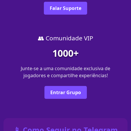
Falar Suporte
👥 Comunidade VIP
1000+
Junte-se a uma comunidade exclusiva de
jogadores e compartilhe experiências!
Entrar Grupo
📱 Como Seguir no Telegram