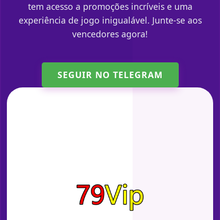
tem acesso a promoções incríveis e uma
experiência de jogo inigualável. Junte-se aos
vencedores agora!
SEGUIR NO TELEGRAM