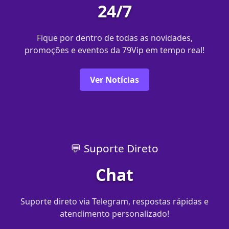
24/7
Fique por dentro de todas as novidades,
promoções e eventos da 79Vip em tempo real!
Ver Notícias
💬 Suporte Direto
Chat
Suporte direto via Telegram, respostas rápidas e
atendimento personalizado!