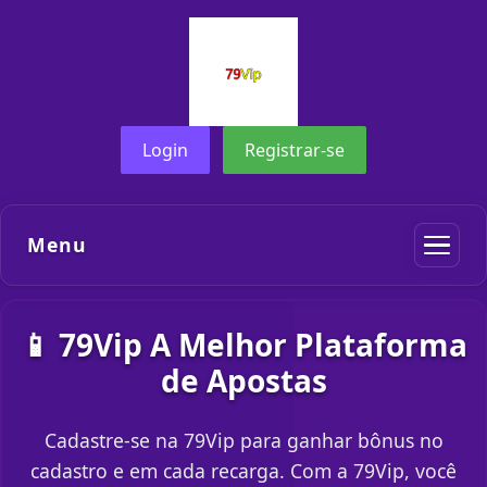
Login
Registrar-se
Menu
📱 79Vip A Melhor Plataforma
de Apostas
Cadastre-se na 79Vip para ganhar bônus no
cadastro e em cada recarga. Com a 79Vip, você