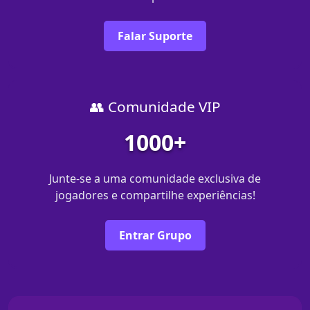
Falar Suporte
👥 Comunidade VIP
1000+
Junte-se a uma comunidade exclusiva de
jogadores e compartilhe experiências!
Entrar Grupo