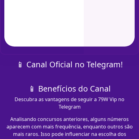
📱 Canal Oficial no Telegram!
📱 Benefícios do Canal
Descubra as vantagens de seguir a 79W Vip no
Telegram
Analisando concursos anteriores, alguns números
aparecem com mais frequência, enquanto outros são
mais raros. Isso pode influenciar na escolha dos