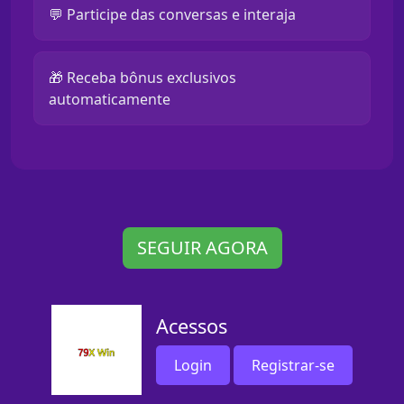
💬 Participe das conversas e interaja
🎁 Receba bônus exclusivos
automaticamente
SEGUIR AGORA
Acessos
Login
Registrar-se