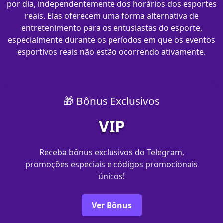
por dia, independentemente dos horários dos esportes
reais. Elas oferecem uma forma alternativa de
entretenimento para os entusiastas do esporte,
especialmente durante os períodos em que os eventos
esportivos reais não estão ocorrendo ativamente.
🎁 Bônus Exclusivos
VIP
Receba bônus exclusivos do Telegram,
promoções especiais e códigos promocionais
únicos!
Ver Bônus