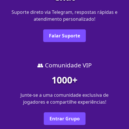
Suporte direto via Telegram, respostas rápidas e
atendimento personalizado!
Falar Suporte
👥 Comunidade VIP
1000+
Junte-se a uma comunidade exclusiva de
jogadores e compartilhe experiências!
Entrar Grupo