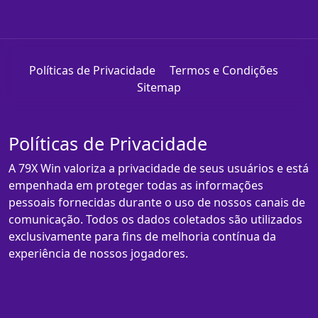
Políticas de Privacidade
Termos e Condições
Sitemap
Políticas de Privacidade
A 79X Win valoriza a privacidade de seus usuários e está
empenhada em proteger todas as informações
pessoais fornecidas durante o uso de nossos canais de
comunicação. Todos os dados coletados são utilizados
exclusivamente para fins de melhoria contínua da
experiência de nossos jogadores.