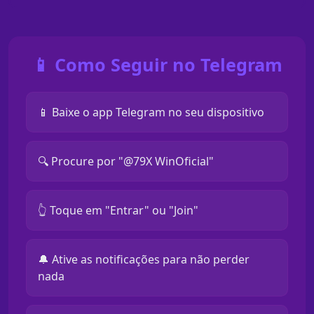
📱 Como Seguir no Telegram
📱 Baixe o app Telegram no seu dispositivo
🔍 Procure por "@79X WinOficial"
👆 Toque em "Entrar" ou "Join"
🔔 Ative as notificações para não perder
nada