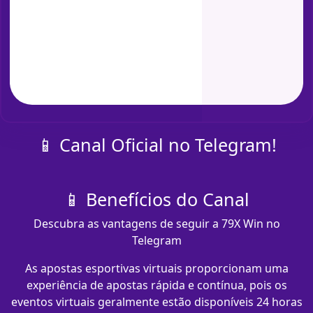
📱 Canal Oficial no Telegram!
📱 Benefícios do Canal
Descubra as vantagens de seguir a 79X Win no
Telegram
As apostas esportivas virtuais proporcionam uma
experiência de apostas rápida e contínua, pois os
eventos virtuais geralmente estão disponíveis 24 horas