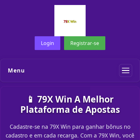
Login
Registrar-se
Menu
📱 79X Win A Melhor
Plataforma de Apostas
Cadastre-se na 79X Win para ganhar bônus no
cadastro e em cada recarga. Com a 79X Win, você