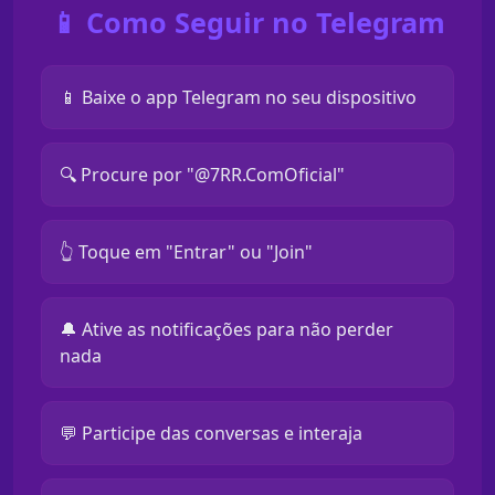
📱 Como Seguir no Telegram
📱 Baixe o app Telegram no seu dispositivo
🔍 Procure por "@7RR.ComOficial"
👆 Toque em "Entrar" ou "Join"
🔔 Ative as notificações para não perder
nada
💬 Participe das conversas e interaja