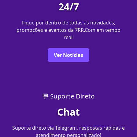
24/7
Fique por dentro de todas as novidades,
promoções e eventos da 7RR.Com em tempo
real!
Ver Notícias
💬 Suporte Direto
Chat
Suporte direto via Telegram, respostas rápidas e
atendimento personalizado!