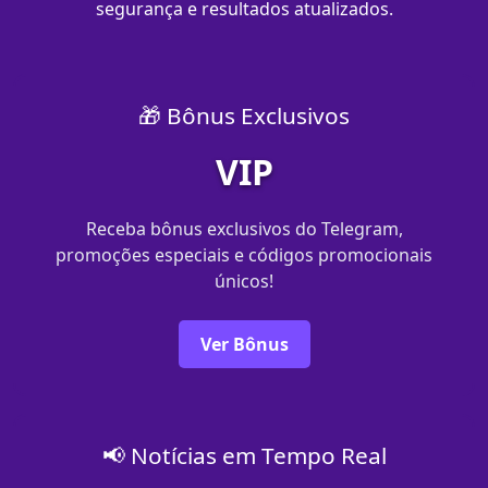
segurança e resultados atualizados.
🎁 Bônus Exclusivos
VIP
Receba bônus exclusivos do Telegram,
promoções especiais e códigos promocionais
únicos!
Ver Bônus
📢 Notícias em Tempo Real