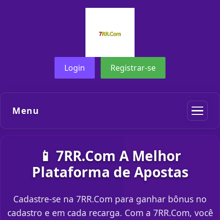
Login
Registrar-se
Menu
📱 7RR.Com A Melhor
Plataforma de Apostas
Cadastre-se na 7RR.Com para ganhar bônus no
cadastro e em cada recarga. Com a 7RR.Com, você