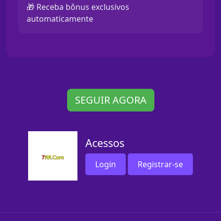
🎁 Receba bônus exclusivos
automaticamente
SEGUIR AGORA
Acessos
Login
Registrar-se